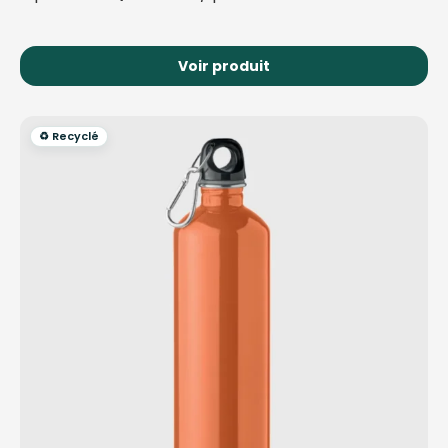
Voir produit
♻️ Recyclé