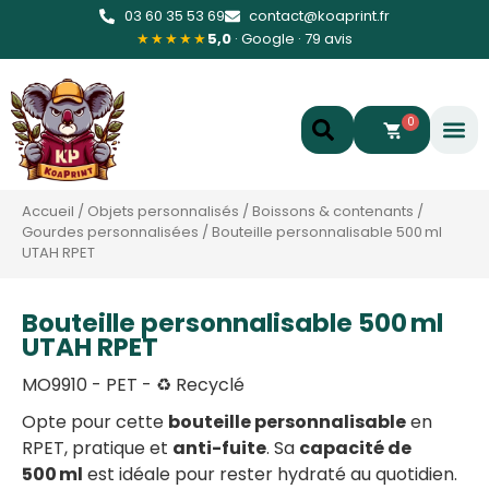
03 60 35 53 69
contact@koaprint.fr
★★★★★
5,0
· Google · 79 avis
0
Accueil
/
Objets personnalisés
/
Boissons & contenants
/
Gourdes personnalisées
/
Bouteille personnalisable 500 ml
UTAH RPET
Bouteille personnalisable 500 ml
UTAH RPET
MO9910 - PET - ♻️ Recyclé
Opte pour cette
bouteille personnalisable
en
RPET, pratique et
anti-fuite
. Sa
capacité de
500 ml
est idéale pour rester hydraté au quotidien.