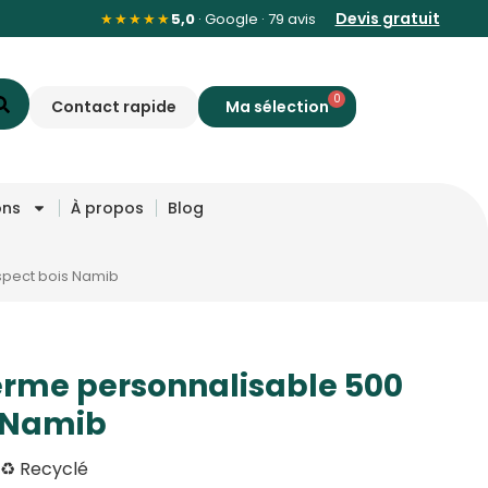
Devis gratuit
★★★★★
5,0
· Google · 79 avis
0
Contact rapide
ons
À propos
Blog
aspect bois Namib
herme personnalisable 500
s Namib
 ♻️ Recyclé