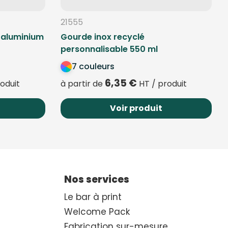
21555
e aluminium
Gourde inox recyclé
personnalisable 550 ml
7 couleurs
6,35
€
oduit
à partir de
HT / produit
Voir produit
Nos services
Le bar à print
Welcome Pack
Fabrication sur-mesure