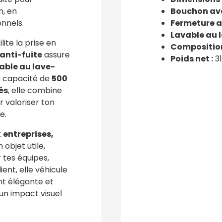
n, en
Bouchon ave
nnels.
Fermeture a
Lavable au 
lite la prise en
Composition
anti-fuite
assure
Poids net :
31
able au lave-
a capacité de
500
és
, elle combine
r valoriser ton
e.
x
entreprises,
 objet utile,
 tes équipes,
ent, elle véhicule
nt élégante et
un impact visuel