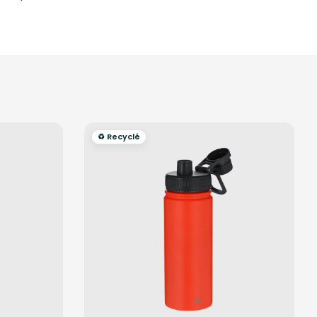
♻️ Recyclé