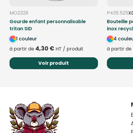
MO2329
P435.525
X
Gourde enfant personnalisable
Bouteille 
tritan SID
inox recyc
1 couleur
4 coule
4,30
€
à partir de
HT / produit
à partir de
Voir produit