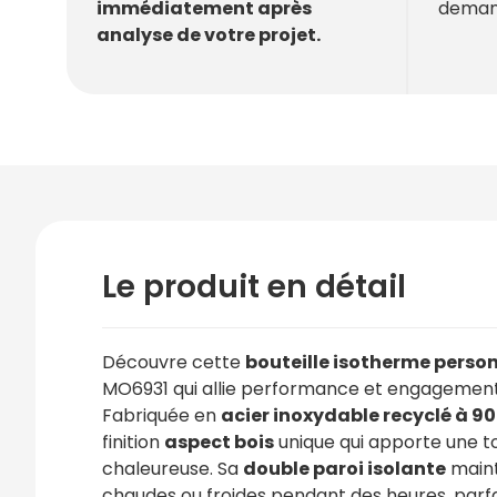
deman
immédiatement après
analyse de votre projet.
Le produit en détail
Découvre cette
bouteille isotherme perso
MO6931 qui allie performance et engagement
Fabriquée en
acier inoxydable recyclé à 90
finition
aspect bois
unique qui apporte une t
chaleureuse. Sa
double paroi isolante
maint
chaudes ou froides pendant des heures, parf