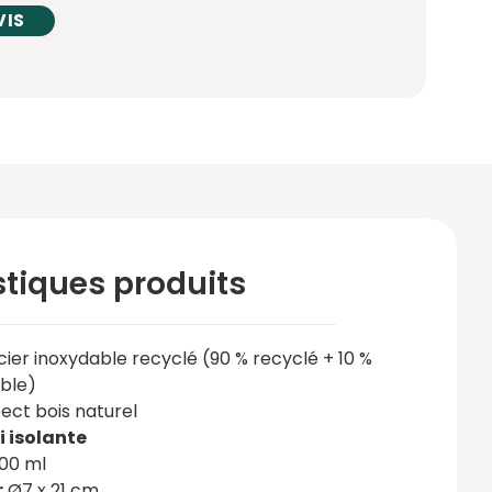
VIS
stiques produits
ier inoxydable recyclé (90 % recyclé + 10 %
able)
ect bois naturel
i isolante
00 ml
:
Ø7 x 21 cm