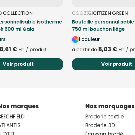
D COLLECTION
CGO2321
CITIZEN GREEN
personnalisable isotherme
Bouteille personnalisabl
lé 600 ml Gaia
750 ml bouchon liège
urs
1 couleur
8,61
€
8,03
€
HT / produit
à partir de
HT / pr
Voir produit
Voir produit
Nos marques
Nos marquages
BEECHFIELD
Broderie textile
ATLANTIS
Broderie 3D
FLEXFIT
Écusson brodé