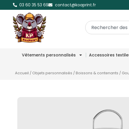
03 60 35 53 69
contact@koaprint.fr
Vêtements personnalisés
Accessoires textil
Accueil
/
Objets personnalisés
/
Boissons & contenants
/
Gou