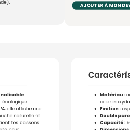
de).
AJOUTER À MON DE
Caractéri
nnalisable
Matériau :
ac
 écologique.
acier inoxyd
 %
, elle affiche une
Finition :
asp
ouche naturelle et
Double paro
ient tes boissons
Capacité :
5
aite pour
Dimensions 