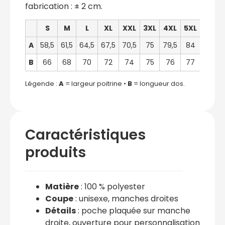
fabrication : ± 2 cm.
S
M
L
XL
XXL
3XL
4XL
5XL
A
58,5
61,5
64,5
67,5
70,5
75
79,5
84
B
66
68
70
72
74
75
76
77
Légende :
A
= largeur poitrine •
B
= longueur dos.
Caractéristiques
produits
Matière
: 100 % polyester
Coupe
: unisexe, manches droites
Détails
: poche plaquée sur manche
droite, ouverture pour personnalisation