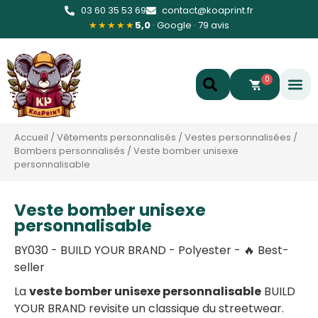
03 60 35 53 69
contact@koaprint.fr
★★★★★
5,0
· Google · 79 avis
0
Accueil
/
Vêtements personnalisés
/
Vestes personnalisées
/
Bombers personnalisés
/
Veste bomber unisexe
personnalisable
Veste bomber unisexe
personnalisable
BY030 - BUILD YOUR BRAND - Polyester - 🔥 Best-
seller
La
veste bomber unisexe personnalisable
BUILD
YOUR BRAND revisite un classique du streetwear.