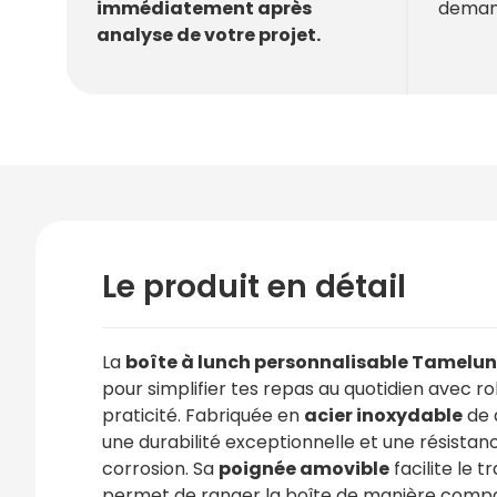
deman
immédiatement après
analyse de votre projet.
Le produit en détail
La
boîte à lunch personnalisable Tamelu
pour simplifier tes repas au quotidien avec r
praticité. Fabriquée en
acier inoxydable
de q
une durabilité exceptionnelle et une résistan
corrosion. Sa
poignée amovible
facilite le t
permet de ranger la boîte de manière compa