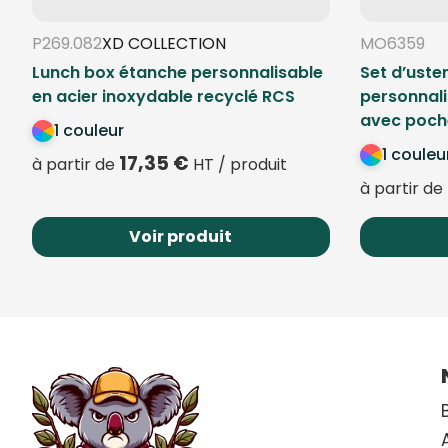
P269.082
XD COLLECTION
MO6359
Lunch box étanche personnalisable
Set d’uste
en acier inoxydable recyclé RCS
personnali
avec poche
1 couleur
1 couleu
17,35
€
à partir de
HT / produit
à partir de
Voir produit