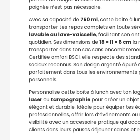
poignée n’est pas nécessaire.
Avec sa capacité de
750 ml
, cette boîte à l
transporter tes repas complets en toute sérén
lavable au lave-vaisselle
, facilitant son en
quotidien. Ses dimensions de
18 × 11 × 6 cm
la 
transporter dans ton sac sans encombrement
Certifiée amfori BSCI, elle respecte des stan
sociaux reconnus. Son design argenté épuré s
parfaitement dans tous les environnements 
personnels.
Personnalise cette boîte à lunch avec ton lo
laser
ou
tampographie
pour créer un obje
élégant et durable. Idéale pour équiper tes é
professionnelles, offrir lors d’événements ou
visibilité avec un accessoire pratique qui a
clients dans leurs pauses déjeuner saines et 