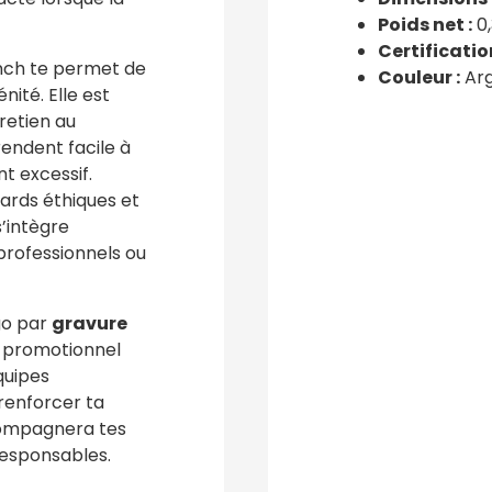
Poids net :
0,
Certification
unch te permet de
Couleur :
Ar
ité. Elle est
tretien au
rendent facile à
 excessif.
dards éthiques et
’intègre
professionnels ou
go par
gravure
t promotionnel
quipes
 renforcer ta
ccompagnera tes
responsables.