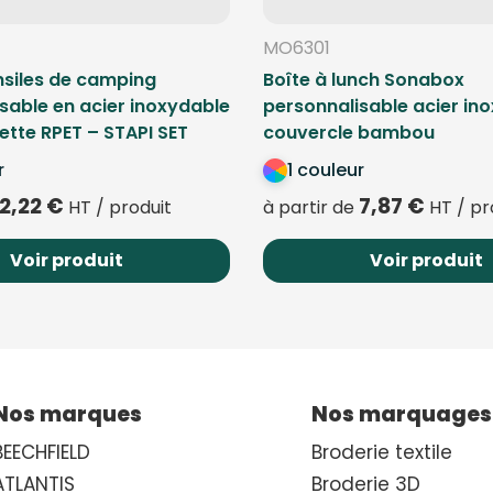
MO6301
nsiles de camping
Boîte à lunch Sonabox
sable en acier inoxydable
personnalisable acier in
tte RPET – STAPI SET
couvercle bambou
r
1 couleur
2,22
€
7,87
€
HT / produit
à partir de
HT / pr
Voir produit
Voir produit
Nos marques
Nos marquages
BEECHFIELD
Broderie textile
ATLANTIS
Broderie 3D