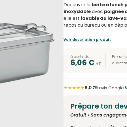
Découvre la
boîte à lunch 
inoxydable
avec
poignée 
elle est
lavable au lave-va
repas au bureau ou en dépl
Voir description produit
à partir de
6,06
€
★★★★★
5,0
·
79
avis Google
·
V
Prépare ton dev
Gratuit • Sans engagem