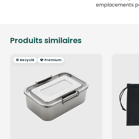
emplacements po
Produits similaires
♻️ Recyclé
💎 Premium