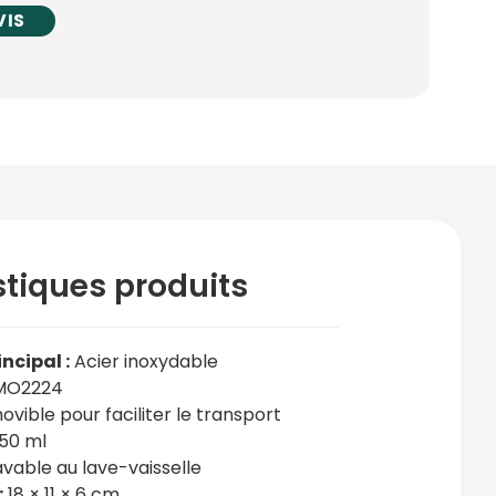
VIS
stiques produits
ncipal :
Acier inoxydable
MO2224
vible pour faciliter le transport
50 ml
vable au lave-vaisselle
:
18 × 11 × 6 cm