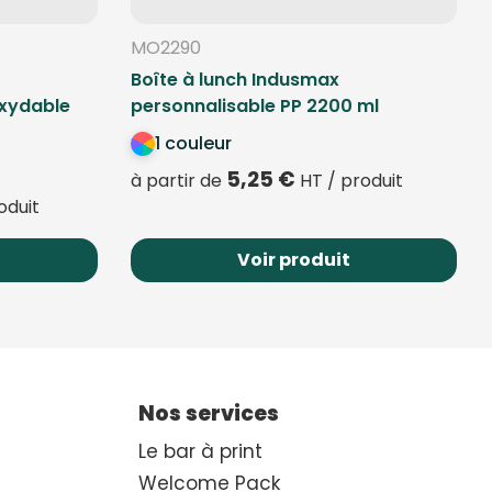
MO2290
Boîte à lunch Indusmax
oxydable
personnalisable PP 2200 ml
1 couleur
5,25
€
à partir de
HT / produit
oduit
Voir produit
Nos services
Le bar à print
Welcome Pack