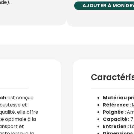
de).
AJOUTER À MON DE
Caractéri
nch
est conçue
Matériau pri
obustesse et
Référence :
ualité, elle offre
Poignée :
Amo
ce optimale à la
Capacité :
7
ransport et
Entretien :
La
cte lorsque la
Dimensions 