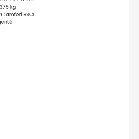
375 kg
 :
amfori BSCI
genté