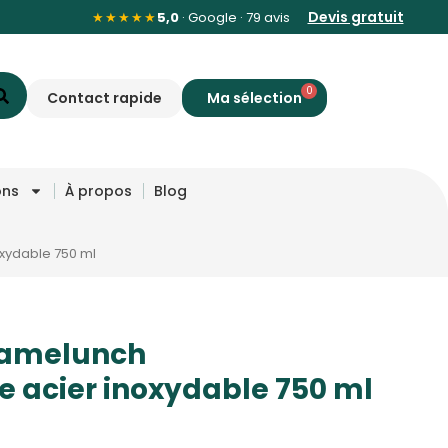
Devis gratuit
★★★★★
5,0
· Google · 79 avis
0
Contact rapide
ons
À propos
Blog
oxydable 750 ml
 Tamelunch
e acier inoxydable 750 ml