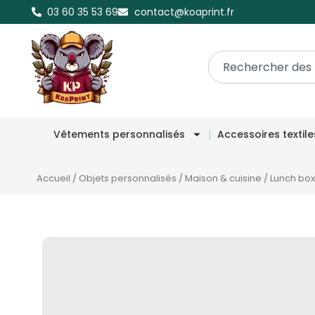
03 60 35 53 69
contact@koaprint.fr
Vêtements personnalisés
Accessoires textil
Accueil
/
Objets personnalisés
/
Maison & cuisine
/
Lunch box