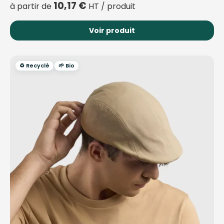
10,17
€
à partir de
HT / produit
Voir produit
♻️ Recyclé
🌱 Bio