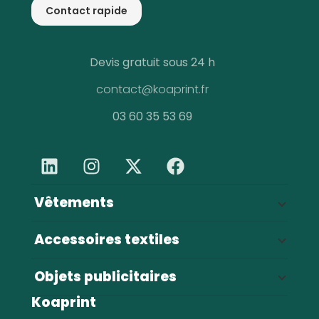
Contact rapide
Devis gratuit sous 24 h
contact@koaprint.fr
03 60 35 53 69
Vêtements
Vestes
68
Accessoires textiles
Sweats et pulls
55
Sacs & bagagerie
143
T-shirts
47
Objets publicitaires
Casquettes
43
Pantalons
30
Koaprint
Stylos
54
Serviettes
16
Polos
16