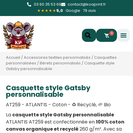
03 60 35 53 69
contact@koaprint.fr
★★★★★
5,0
· Google · 79 avis
0
Accueil
/
Accessoires textiles personnalisés
/
Casquettes
personnalisées
/
Bérets personnalisés
/
Casquette style
Gatsby personnalisable
Casquette style Gatsby
personnalisable
AT259 - ATLANTIS - Coton - ♻️ Recyclé, 🌱 Bio
La
casquette style Gatsby personnalisable
ATLANTIS AT259 est confectionnée en
100% coton
canvas organique et recyclé
260 g/m². Avec sa