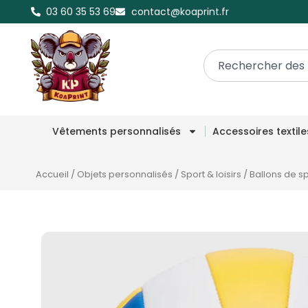
03 60 35 53 69
contact@koaprint.fr
Vêtements personnalisés
Accessoires textil
Accueil
/
Objets personnalisés
/
Sport & loisirs
/
Ballons de s