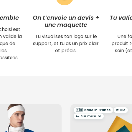
semble
On t’envoie un devis +
Tu vali
une maquette
choisi est
 valide la
Tu visualises ton logo sur le
Une fo
ique de
support, et tu as un prix clair
produit
les
et précis.
soin (et
ssibles.
🇫🇷 Made in France
🌱 Bio
✂️ Sur mesure