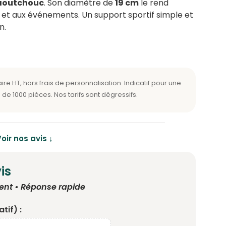
caoutchouc
. Son diamètre de
19 cm
le rend
ir et aux événements. Un support sportif simple et
n.
oir nos avis ↓
is
ent • Réponse rapide
tif) :