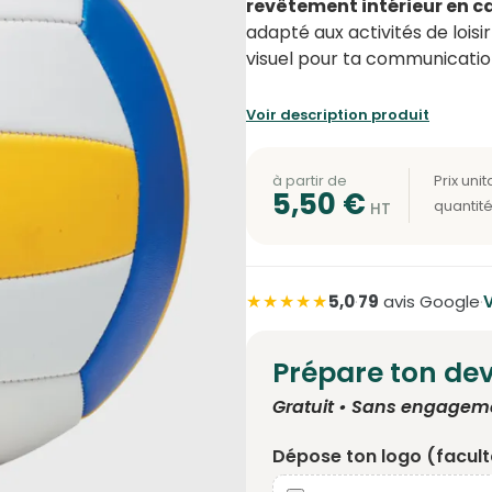
revêtement intérieur en 
adapté aux activités de lois
visuel pour ta communicatio
Voir description produit
à partir de
5,50
€
★★★★★
5,0
·
79
avis Google
·
V
Prépare ton dev
Gratuit • Sans engagem
Dépose ton logo (faculta