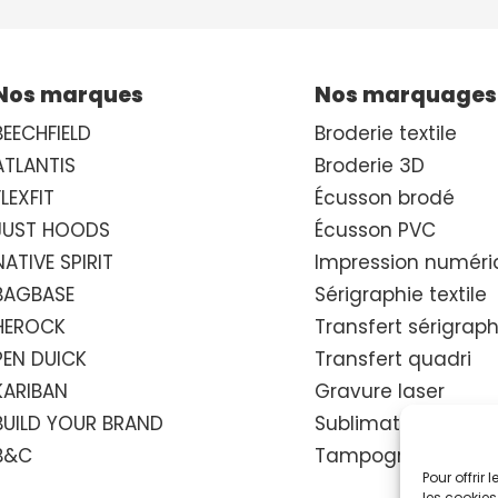
Nos marques
Nos marquages
BEECHFIELD
Broderie textile
ATLANTIS
Broderie 3D
FLEXFIT
Écusson brodé
JUST HOODS
Écusson PVC
NATIVE SPIRIT
Impression numéri
BAGBASE
Sérigraphie textile
HEROCK
Transfert sérigrap
PEN DUICK
Transfert quadri
KARIBAN
Gravure laser
BUILD YOUR BRAND
Sublimation therm
B&C
Tampographie
Pour offrir
les cookies