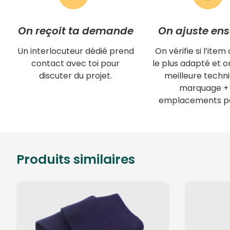
On reçoit ta demande
On ajuste en
Un interlocuteur dédié prend
On vérifie si l’item 
contact avec toi pour
le plus adapté et on
discuter du projet.
meilleure techn
marquage + 
emplacements po
Produits similaires