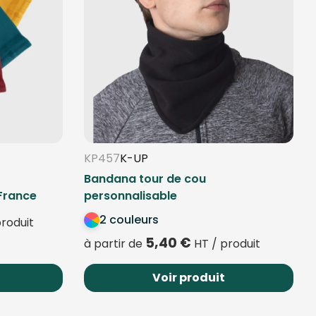
KP457
K-UP
Bandana tour de cou
France
personnalisable
2 couleurs
roduit
5,40
€
à partir de
HT / produit
Voir produit