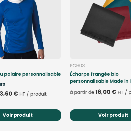
ECH03
u polaire personnalisable
Écharpe frangée bio
personnalisable Made in 
urs
16,00
€
à partir de
HT / p
3,60
€
HT / produit
Voir produit
Voir produit