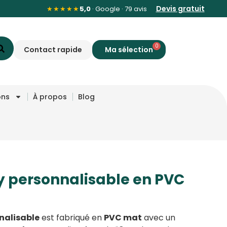
Devis gratuit
★★★★★
5,0
· Google · 79 avis
0
Contact rapide
ons
À propos
Blog
ey personnalisable en PVC
nnalisable
est fabriqué en
PVC mat
avec un