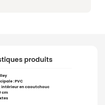
stiques produits
lley
cipale : PVC
intérieur en caoutchouc
9 cm
xtes