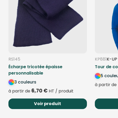
RS145
KP881
K-UP
Écharpe tricotée épaisse
Tour de co
personnalisable
5 coule
3 couleurs
à partir de
6,70
€
à partir de
HT / produit
Voir produit