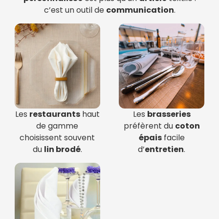
c’est un outil de
communication
.
Les
restaurants
haut
Les
brasseries
de gamme
préfèrent du
coton
choisissent souvent
épais
facile
du
lin brodé
.
d’
entretien
.