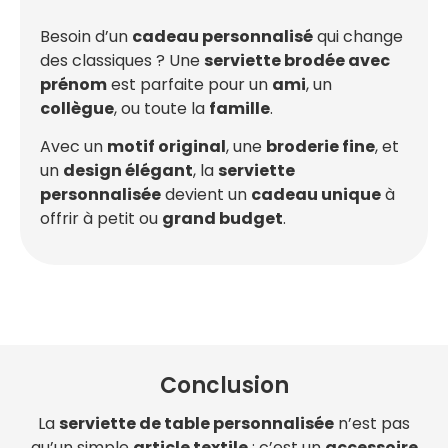
Besoin d’un
cadeau personnalisé
qui change
des classiques ? Une
serviette brodée avec
prénom
est parfaite pour un
ami
, un
collègue
, ou toute la
famille
.
Avec un
motif original
, une
broderie fine
, et
un
design élégant
, la
serviette
personnalisée
devient un
cadeau unique
à
offrir à petit ou
grand budget
.
Conclusion
La
serviette de table personnalisée
n’est pas
qu’un simple
article textile
: c’est un
accessoire