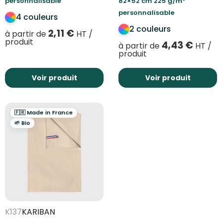
personnalisable
82×52 cm 225 g/m²
personnalisable
4 couleurs
2 couleurs
2,11
€
à partir de
HT /
produit
4,43
€
à partir de
HT /
produit
Voir produit
Voir produit
🇫🇷 Made in France
🌱 Bio
K137
KARIBAN