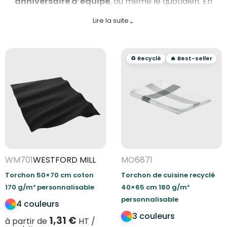
anniversaire d’équipe
, ou même le quotidien. En
lin lavé
, en
coton
, en
tissu durable
ou en
papier
Lire la suite
⌄
personnalisée
: tu choisis, tu personnalises, et ton
tableau déco
prend une toute autre allure.
♻️ Recyclé
🔥 Best-seller
WM701
WESTFORD MILL
MO6871
Torchon 50×70 cm coton
Torchon de cuisine recyclé
170 g/m² personnalisable
40×65 cm 180 g/m²
personnalisable
4 couleurs
3 couleurs
1,31
€
à partir de
HT /