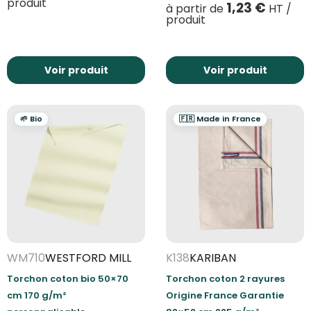
produit
1,23
€
à partir de
HT /
produit
Voir produit
Voir produit
🌱 Bio
🇫🇷 Made in France
WM710
WESTFORD MILL
K138
KARIBAN
Torchon coton bio 50×70
Torchon coton 2 rayures
cm 170 g/m²
Origine France Garantie