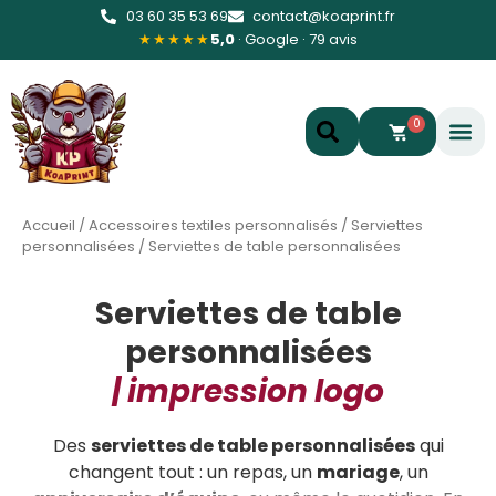
03 60 35 53 69
contact@koaprint.fr
★★★★★
5,0
· Google · 79 avis
0
Accueil
/
Accessoires textiles personnalisés
/
Serviettes
personnalisées
/
Serviettes de table personnalisées
Serviettes de table
personnalisées
| impression logo
Des
serviettes de table personnalisées
qui
changent tout : un repas, un
mariage
, un